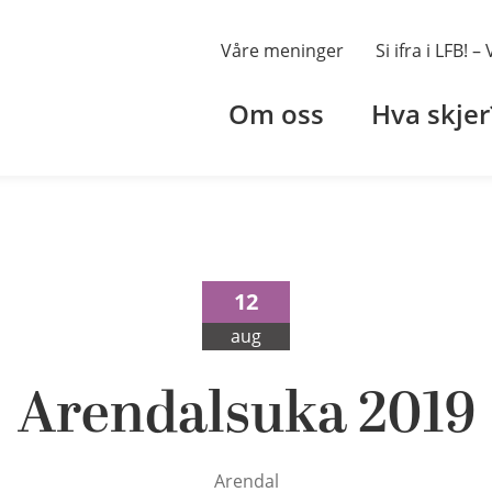
Våre meninger
Si ifra i LFB! 
Om oss
Hva skjer
12
aug
Arendalsuka 2019
Arendal