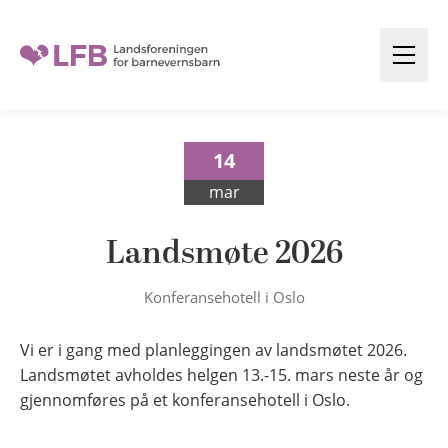
H
o
Å
p
p
p
n
t
e
14
i
m
l
e
mar
n
i
y
n
Landsmøte 2026
n
Konferansehotell i Oslo
h
o
Vi er i gang med planleggingen av landsmøtet 2026.
l
Landsmøtet avholdes helgen 13.-15. mars neste år og
d
gjennomføres på et konferansehotell i Oslo.