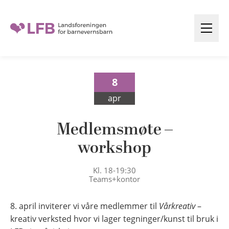
H
o
Å
p
p
p
n
t
e
8
i
m
l
e
apr
n
i
y
n
Medlemsmøte –
n
workshop
h
o
Kl. 18-19:30
Teams+kontor
l
d
8. april inviterer vi våre medlemmer til
Vårkreativ
–
kreativ verksted hvor vi lager tegninger/kunst til bruk i