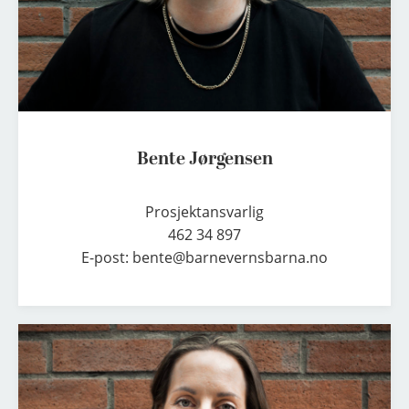
g
e
n
s
e
n
Bente Jørgensen
Prosjektansvarlig

462 34 897

E-post: bente@barnevernsbarna.no
J
a
n
n