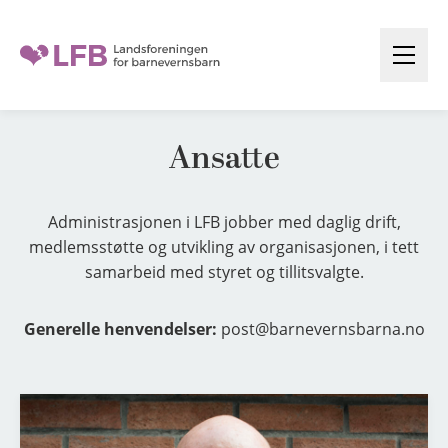
H
o
Å
p
p
p
n
t
e
Ansatte
i
m
l
e
n
i
Administrasjonen i LFB jobber med daglig drift,
y
n
medlemsstøtte og utvikling av organisasjonen, i tett
samarbeid med styret og tillitsvalgte.
n
h
o
Generelle henvendelser:
post@barnevernsbarna.no
l
d
M
o