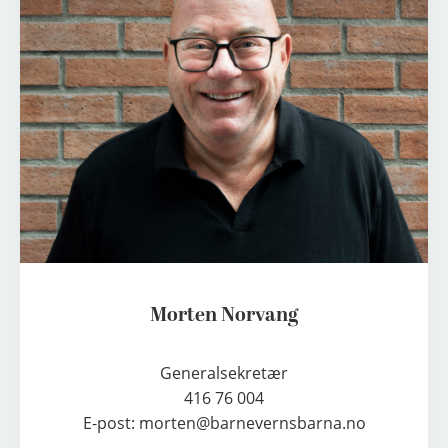
r
t
e
n
N
o
r
v
a
n
g
Morten Norvang
Generalsekretær

416 76 004

E-post: morten@barnevernsbarna.no