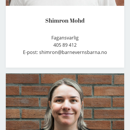
Shimron Mohd
Fagansvarlig

405 89 412

E-post: shimron@barnevernsbarna.no
B
e
n
t
e
J
ø
r