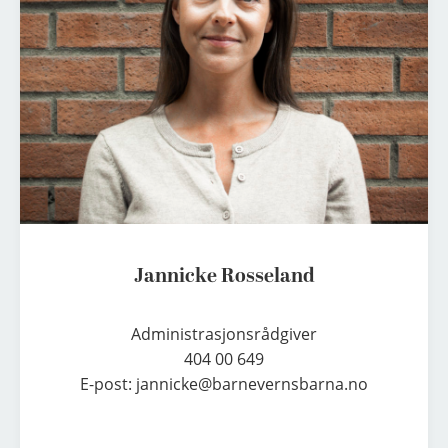
i
c
k
e
R
o
s
s
e
l
a
Jannicke Rosseland
n
d
Administrasjonsrådgiver

404 00 649

E-post: jannicke@barnevernsbarna.no
