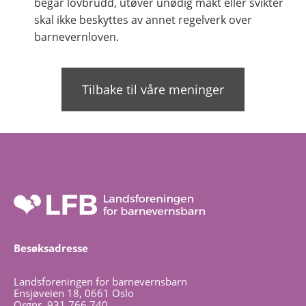
begår lovbrudd, utøver unødig makt eller svikter
skal ikke beskyttes av annet regelverk over
barnevernloven.
Tilbake til våre meninger
Besøksadresse
Landsforeningen for barnevernsbarn
Ensjøveien 18, 0661 Oslo
Orgnr. 931 766 740