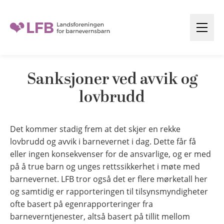
H
o
Å
p
p
p
n
t
e
Sanksjoner ved avvik og
i
m
l
lovbrudd
e
n
i
y
n
Det kommer stadig frem at det skjer en rekke
n
lovbrudd og avvik i barnevernet i dag. Dette får få
h
eller ingen konsekvenser for de ansvarlige, og er med
o
på å true barn og unges rettssikkerhet i møte med
l
barnevernet. LFB tror også det er flere mørketall her
og samtidig er rapporteringen til tilsynsmyndigheter
d
ofte basert på egenrapporteringer fra
barneverntjenester, altså basert på tillit mellom