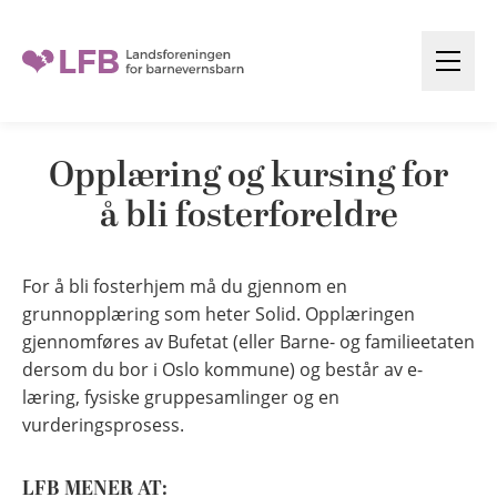
H
o
Å
p
p
p
n
t
e
Opplæring og kursing for
i
m
l
å bli fosterforeldre
e
n
i
y
n
For å bli fosterhjem må du gjennom en
n
grunnopplæring som heter Solid. Opplæringen
h
gjennomføres av Bufetat (eller Barne- og familieetaten
o
dersom du bor i Oslo kommune) og består av e-
l
læring, fysiske gruppesamlinger og en
vurderingsprosess.
d
LFB MENER AT: