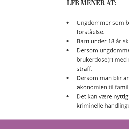
LFB MENER AT:
Ungdommer som beg
forståelse.
Barn under 18 år ska
Dersom ungdommer me
brukerdose(r) med n
straff.
Dersom man blir anm
økonomien til familie
Det kan være nytti
kriminelle handling