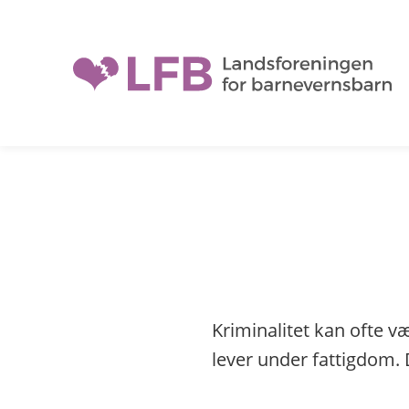
H
o
p
p
t
i
l
i
n
n
h
o
l
Kriminalitet kan ofte 
d
lever under fattigdom. D