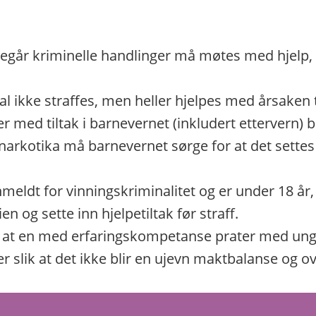
år kriminelle handlinger må møtes med hjelp, 
l ikke straffes, men heller hjelpes med årsaken ti
d tiltak i barnevernet (inkludert ettervern) bl
arkotika må barnevernet sørge for at det settes
eldt for vinningskriminalitet og er under 18 år, 
n og sette inn hjelpetiltak før straff.
g at en med erfaringskompetanse prater med u
er slik at det ikke blir en ujevn maktbalanse og o